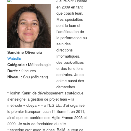
J’ai rejoint Operae
en 2009 en tant
que coach lean.
Mes spécialités
sont le lean et
l’amélioration de
la performance au
sein des
directions
Sandrine Olivencia
informatiques,
Website
des back-offices
Catégorie :
Méthodologie
et des fonctions
Durée :
2 heures
centrales. Je co-
Niveau :
Shu (débutant)
anime aussi des
démarches
“Hoshin Kanri” de développement stratégique.
J’enseigne la gestion de projet lean – la
méthode « obeya » – à l’ESIEE. J’ai organisé
le premier European Lean IT Summit en 2011,
ainsi que les conférences Agile France 2008 et
2009. Je suis co-fondatrice du site
"leanedge.org" avec Michael Ballé, auteur de