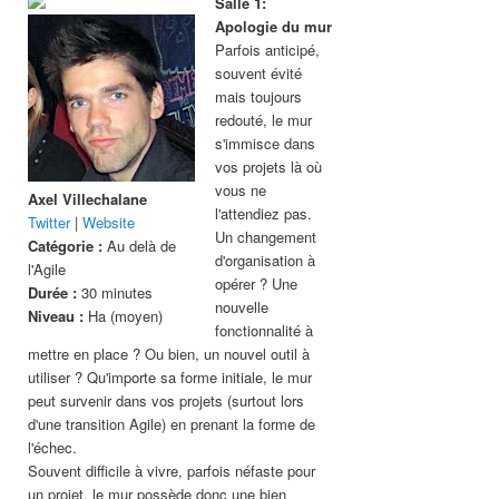
Salle 1:
Apologie du mur
Parfois anticipé,
souvent évité
mais toujours
redouté, le mur
s'immisce dans
vos projets là où
vous ne
Axel Villechalane
l'attendiez pas.
Twitter
|
Website
Un changement
Catégorie :
Au delà de
d'organisation à
l'Agile
opérer ? Une
Durée :
30 minutes
nouvelle
Niveau :
Ha (moyen)
fonctionnalité à
mettre en place ? Ou bien, un nouvel outil à
utiliser ? Qu'importe sa forme initiale, le mur
peut survenir dans vos projets (surtout lors
d'une transition Agile) en prenant la forme de
l'échec.
Souvent difficile à vivre, parfois néfaste pour
un projet, le mur possède donc une bien