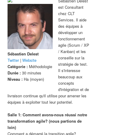
Sébastien Delest
est Consultant
chez CLT
Services. Il aide
des équipes à
développer un
fonctionnement
agile (Scrum / XP
/ Kanban) et les
Sébastien Delest
conseille sur la
Twitter
|
Website
stratégie de test.
Catégorie :
Méthodologie
Il s'interesse
Durée :
30 minutes
beaucoup aux
Niveau :
Ha (moyen)
concepts
d'intégration et de
livraison continue qu'il utilise pour amener les
équipes à exploiter tout leur potentiel.
Salle 1: Comment avons-nous réussi notre
transformation agile? (nous partions de
loin)
Comment a démarré la transition agile?