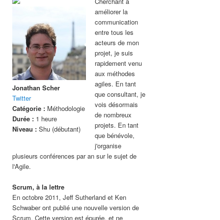
Cherchant à
améliorer la
communication
entre tous les
acteurs de mon
projet, je suis
rapidement venu
aux méthodes
agiles. En tant
Jonathan Scher
que consultant, je
Twitter
vois désormais
Catégorie :
Méthodologie
de nombreux
Durée :
1 heure
projets. En tant
Niveau :
Shu (débutant)
que bénévole,
j'organise
plusieurs conférences par an sur le sujet de
l'Agile.
Scrum, à la lettre
En octobre 2011, Jeff Sutherland et Ken
Schwaber ont publié une nouvelle version de
Scrum. Cette version est épurée, et ne